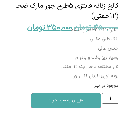
کالج زنانه فانتزی 5طرح جور مارک ضحا
(12جفتی)
450,000
تومان
350,000
تومان
سایز 36 تا 42سایز میشه
رنگ طبق عکس
جنس عالی
بسیار ریز بافت و بادوام
5 ر مختلف داخل پک 12 جفتی
رویه توری اکریلی کف ریون
موجود در انبار
افزودن به سبد خرید