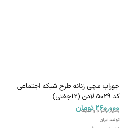
جوراب مچی زنانه طرح شبکه اجتماعی
کد 5029 لادن (12جفتی)
260,000
تومان
بسیار بادوام و لطیف
تولید ایران