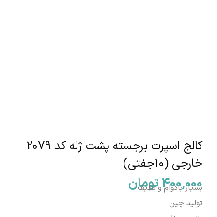
کالج اسپرت برجسته پشت ژله کد 2079
خارجی (۱۰جفتی)
400,000
تومان
بسیار بادوام و لطیف
تولید چین