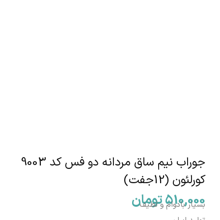
جوراب نیم ساق مردانه دو فس کد 9003
کورلئون (12جفت)
510,000
تومان
بسیار بادوام و لطیف