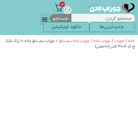
0
جستجو
جدیدترین‌ها
دانلود اپلیکیشن
لباس زیر
لگ و لباس
انواع جوراب
خاص ترین‌ها
پرفروش ترین‌ها
جوراب شلواری
سوالات متداول
پیگیری سفارشات
خانه
/
جوراب
/
جوراب زنانه
/
جوراب زنانه نیم ساق
/ جوراب نیم ساق زنانه ۱۰ رنگ نایک
ج کد 3008 لادن (10جفتی)