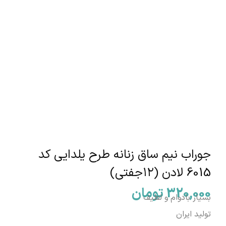
جوراب نیم ساق زنانه طرح یلدایی کد
6015 لادن (۱۲جفتی)
320,000
تومان
بسیار بادوام و لطیف
تولید ایران