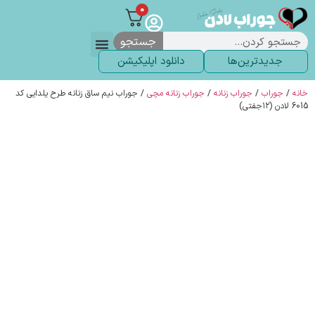
0
جستجو
جدیدترین‌ها
دانلود اپلیکیشن
لباس زیر
لگ و لباس
انواع جوراب
خاص ترین‌ها
پرفروش ترین‌ها
جوراب شلواری
سوالات متداول
پیگیری سفارشات
خانه
/
جوراب
/
جوراب زنانه
/
جوراب زنانه مچی
/ جوراب نیم ساق زنانه طرح یلدایی کد
6015 لادن (۱۲جفتی)