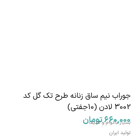
جوراب نیم ساق زنانه طرح تک گل کد
3002 لادن (10جفتی)
660,000
تومان
بسیار بادوام و لطیف
تولید ایران