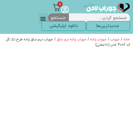
0
جستجو
جدیدترین‌ها
دانلود اپلیکیشن
لباس زیر
لگ و لباس
انواع جوراب
خاص ترین‌ها
پرفروش ترین‌ها
جوراب شلواری
سوالات متداول
پیگیری سفارشات
خانه
/
جوراب
/
جوراب زنانه
/
جوراب زنانه نیم ساق
/ جوراب نیم ساق زنانه طرح تک گل
کد 3002 لادن (10جفتی)