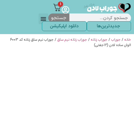
1
جستجو
جدیدترین‌ها
دانلود اپلیکیشن
لباس زیر
لگ و لباس
انواع جوراب
خاص ترین‌ها
پرفروش ترین‌ها
جوراب شلواری
سوالات متداول
پیگیری سفارشات
خانه
/
جوراب
/
جوراب زنانه
/
جوراب زنانه نیم ساق
/ جوراب نیم ساق زنانه کد 6003
الوان ساده لادن (۱۲جفتی)