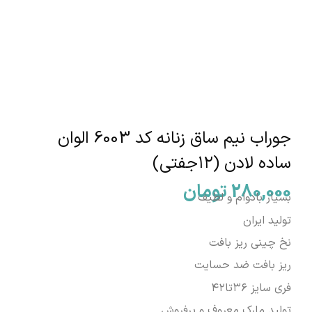
جوراب نیم ساق زنانه کد 6003 الوان
ساده لادن (۱۲جفتی)
280,000
تومان
بسیار بادوام و لطیف
تولید ایران
نخ چینی ریز بافت
ریز بافت ضد حسایت
فری سایز ۳۶تا۴۲
تولید مارک معروف و پرفروش