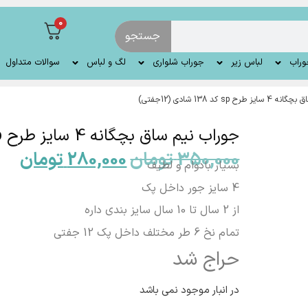
0
جستجو
وراب
لباس زیر
جوراب شلواری
لگ و لباس
سوالات متداول
sp کد 138 شادی (12جفتی)
جوراب نیم ساق بچگانه 4 سایز طرح sp کد 138 شادی (12جفتی)
350,000
تومان
280,000
تومان
بسیار بادوام و لطیف
4 سایز جور داخل پک
از 2 سال تا 10 سال سایز بندی داره
تمام نخ 6 طر مختلف داخل پک 12 جفتی
حراج شد
در انبار موجود نمی باشد