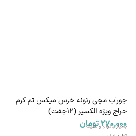
جوراب مچی زنونه خرس میکس تم کرم
حراج ویژه الکسیر (۱۲جفت)
270,000
تومان
بسیار بادوام و لطیف