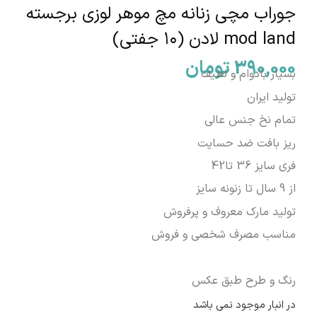
جوراب مچی زنانه مچ موهر لوزی برجسته
mod land لادن (۱۰ جفتی)
390,000
تومان
بسیار بادوام و لطیف
تولید ایران
تمام نخ جنس عالی
ریز بافت ضد حسایت
فری سایز 36 تا42
از 9 سال تا زنونه سایز
تولید مارک معروف و پرفروش
مناسب مصرف شخصی و فروش
رنگ و طرح طبق عکس
در انبار موجود نمی باشد