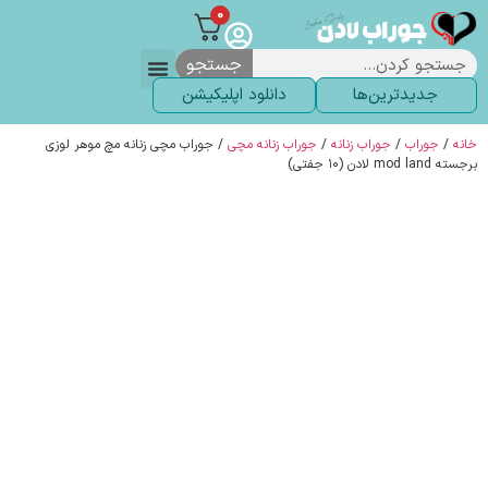
0
جستجو
جدیدترین‌ها
دانلود اپلیکیشن
لباس زیر
لگ و لباس
انواع جوراب
خاص ترین‌ها
پرفروش ترین‌ها
جوراب شلواری
سوالات متداول
پیگیری سفارشات
خانه
/
جوراب
/
جوراب زنانه
/
جوراب زنانه مچی
/ جوراب مچی زنانه مچ موهر لوزی
برجسته mod land لادن (۱۰ جفتی)