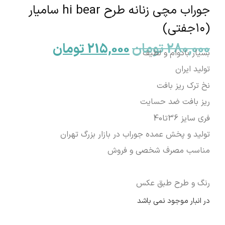
جوراب مچی زنانه طرح hi bear سامیار
(۱۰جفتی)
280,000
تومان
215,000
تومان
بسیار بادوام و لطیف
تولید ایران
نخ ترک ریز بافت
ریز بافت ضد حسایت
فری سایز 36تا40
تولید و پخش عمده جوراب در بازار بزرگ تهران
مناسب مصرف شخصی و فروش
رنگ و طرح طبق عکس
در انبار موجود نمی باشد