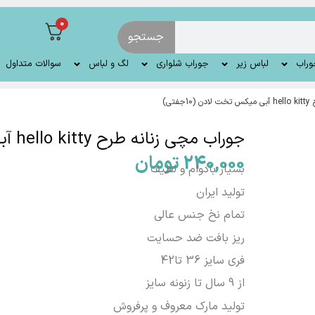
0
جستجو
وراب
لباس زیر
جوراب شلواری
لگ و لباس
سوالات متداول
تی)
جوراب مچی زنانه طرح hello kitty آبی میکس تخت لادن (10جفتی)
240,000
تومان
بسیار بادوام و لطیف
تولید ایران
تمام نخ جنس عالی
ریز بافت ضد حسایت
فری سایز 36 تا42
از 9 سال تا زنونه سایز
تولید مارک معروف و پرفروش