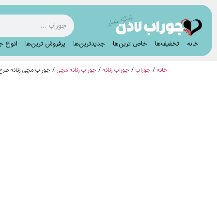
خانه
تخفیف‌ها
خاص ترین‌ها
جدیدترین‌ها
پرفروش ترین‌ها
انواع ج
خانه
/
جوراب
/
جوراب زنانه
/
جوراب زنانه مچی
/ جوراب مچی زنانه طرح hello kitty آبی میکس تخت لادن (10جف