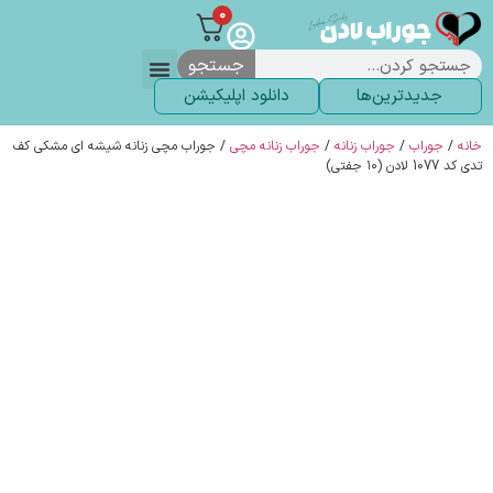
0
جستجو
جدیدترین‌ها
دانلود اپلیکیشن
لباس زیر
لگ و لباس
انواع جوراب
خاص ترین‌ها
پرفروش ترین‌ها
جوراب شلواری
سوالات متداول
پیگیری سفارشات
خانه
/
جوراب
/
جوراب زنانه
/
جوراب زنانه مچی
/ جوراب مچی زنانه شیشه ای مشکی کف
تدی کد 1077 لادن (۱۰ جفتی)