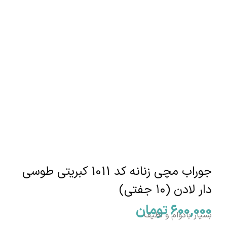
جوراب مچی زنانه کد 1011 کبریتی طوسی
دار لادن (۱۰ جفتی)
600,000
تومان
بسیار بادوام و لطیف