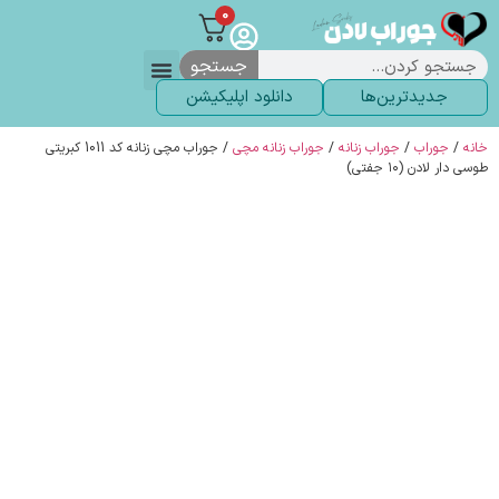
0
جستجو
جدیدترین‌ها
دانلود اپلیکیشن
لباس زیر
لگ و لباس
انواع جوراب
خاص ترین‌ها
پرفروش ترین‌ها
جوراب شلواری
سوالات متداول
پیگیری سفارشات
خانه
/
جوراب
/
جوراب زنانه
/
جوراب زنانه مچی
/ جوراب مچی زنانه کد 1011 کبریتی
طوسی دار لادن (۱۰ جفتی)