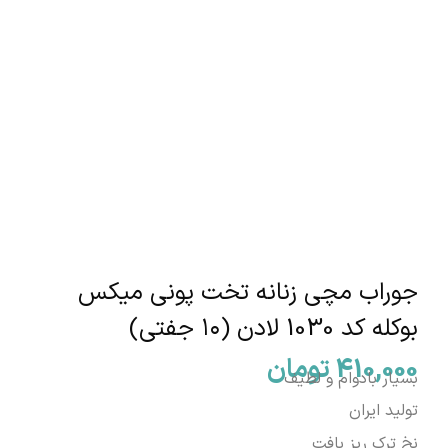
جوراب مچی زنانه تخت پونی میکس
بوکله کد 1030 لادن (۱۰ جفتی)
410,000
تومان
بسیار بادوام و لطیف
تولید ایران
نخ ترک ریز بافت