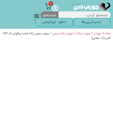
0
جستجو
جدیدترین‌ها
دانلود اپلیکیشن
لباس زیر
لگ و لباس
انواع جوراب
خاص ترین‌ها
پرفروش ترین‌ها
جوراب شلواری
سوالات متداول
پیگیری سفارشات
خانه
/
جوراب
/
جوراب زنانه
/
جوراب زنانه مچی
/ جوراب مچی زنانه تخت پنگوئن کد 1117
لادن (۱۰ جفتی)