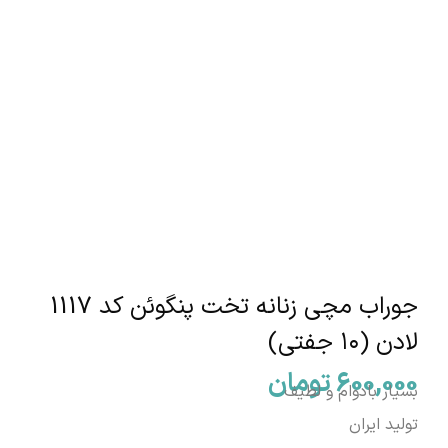
جوراب مچی زنانه تخت پنگوئن کد 1117
لادن (۱۰ جفتی)
600,000
تومان
بسیار بادوام و لطیف
تولید ایران