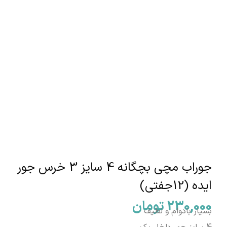
جوراب مچی بچگانه 4 سایز 3 خرس جور
ایده (12جفتی)
230,000
تومان
بسیار بادوام و لطیف