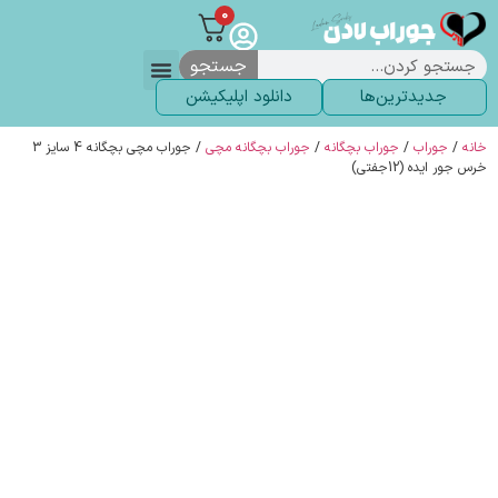
0
جستجو
جدیدترین‌ها
دانلود اپلیکیشن
لباس زیر
لگ و لباس
انواع جوراب
خاص ترین‌ها
پرفروش ترین‌ها
جوراب شلواری
سوالات متداول
پیگیری سفارشات
خانه
/
جوراب
/
جوراب بچگانه
/
جوراب بچگانه مچی
/ جوراب مچی بچگانه 4 سایز 3
خرس جور ایده (12جفتی)