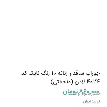
جوراب ساقدار زنانه 10 رنگ نایک کد
4024 لادن (10جفتی)
860,000
تومان
بسیار بادوام و لطیف
تولید ایران