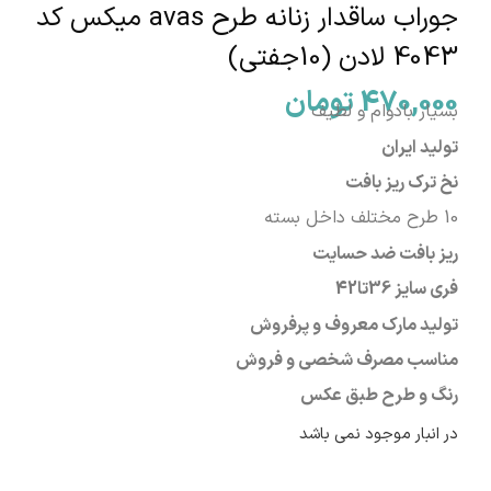
جوراب ساقدار زنانه طرح avas میکس کد
4043 لادن (10جفتی)
470,000
تومان
بسیار بادوام و لطیف
تولید ایران
نخ ترک ریز بافت
10 طرح مختلف داخل بسته
ریز بافت ضد حسایت
فری سایز
36تا42
تولید مارک معروف و پرفروش
مناسب مصرف شخصی و فروش
رنگ و طرح طبق عکس
در انبار موجود نمی باشد