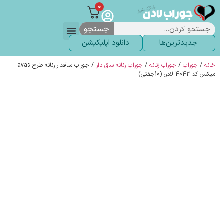
0
جستجو
جدیدترین‌ها
دانلود اپلیکیشن
لباس زیر
لگ و لباس
انواع جوراب
خاص ترین‌ها
پرفروش ترین‌ها
جوراب شلواری
سوالات متداول
پیگیری سفارشات
خانه
/
جوراب
/
جوراب زنانه
/
جوراب زنانه ساق دار
/ جوراب ساقدار زنانه طرح avas
میکس کد 4043 لادن (10جفتی)