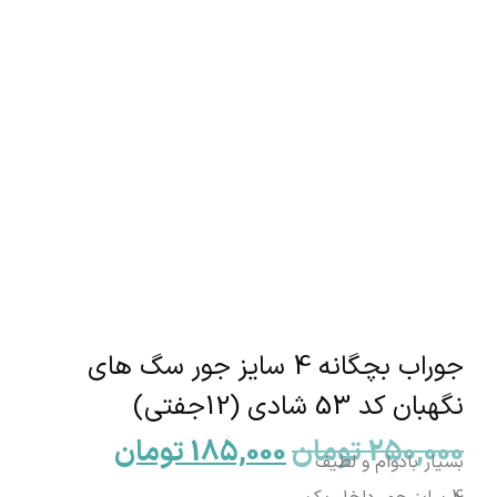
جوراب بچگانه 4 سایز جور سگ های
نگهبان کد 53 شادی (12جفتی)
250,000
تومان
185,000
تومان
بسیار بادوام و لطیف