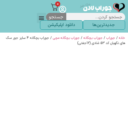
0
جستجو
جدیدترین‌ها
دانلود اپلیکیشن
لباس زیر
لگ و لباس
انواع جوراب
خاص ترین‌ها
پرفروش ترین‌ها
جوراب شلواری
سوالات متداول
پیگیری سفارشات
خانه
/
جوراب
/
جوراب بچگانه
/
جوراب بچگانه مچی
/ جوراب بچگانه 4 سایز جور سگ
های نگهبان کد 53 شادی (12جفتی)