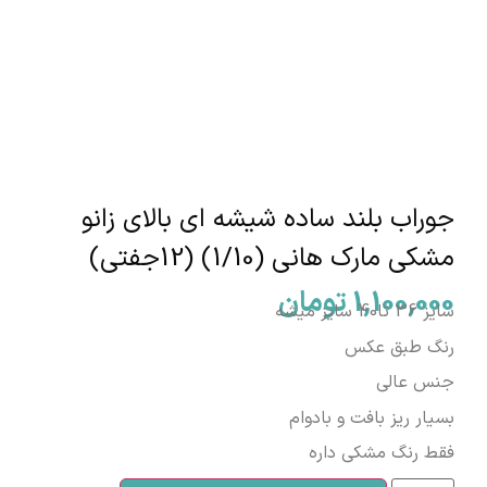
جوراب بلند ساده شیشه ای بالای زانو
مشکی مارک هانی (1/10) (12جفتی)
1,100,000
تومان
سایز 36 تا40 سایز میشه
رنگ طبق عکس
جنس عالی
بسیار ریز بافت و بادوام
فقط رنگ مشکی داره