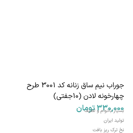
جوراب نیم ساق زنانه کد 3001 طرح
چهارخونه لادن (10جفتی)
330,000
تومان
بسیار بادوام و لطیف
تولید ایران
نخ ترک ریز بافت