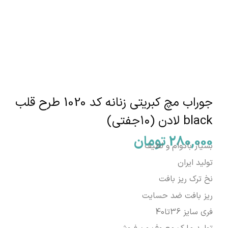
جوراب مچ کبریتی زنانه کد 1020 طرح قلب
black لادن (۱۰جفتی)
280,000
تومان
بسیار بادوام و لطیف
تولید ایران
نخ ترک ریز بافت
ریز بافت ضد حسایت
فری سایز 36تا40