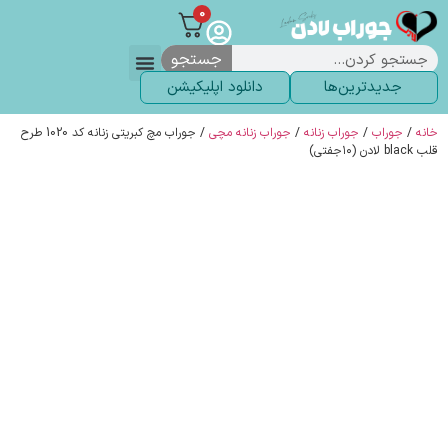
0
جستجو
جدیدترین‌ها
دانلود اپلیکیشن
لباس زیر
لگ و لباس
انواع جوراب
خاص ترین‌ها
پرفروش ترین‌ها
جوراب شلواری
سوالات متداول
پیگیری سفارشات
خانه
/
جوراب
/
جوراب زنانه
/
جوراب زنانه مچی
/ جوراب مچ کبریتی زنانه کد 1020 طرح
قلب black لادن (۱۰جفتی)