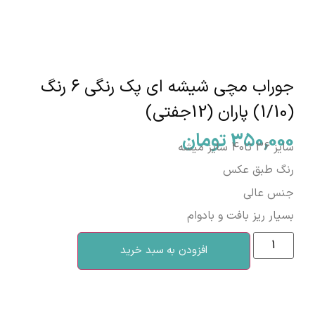
جوراب مچی شیشه ای پک رنگی ۶ رنگ
(1/10) پاران (12جفتی)
350,000
تومان
سایز 36 تا40 سایز میشه
رنگ طبق عکس
جنس عالی
بسیار ریز بافت و بادوام
افزودن به سبد خرید