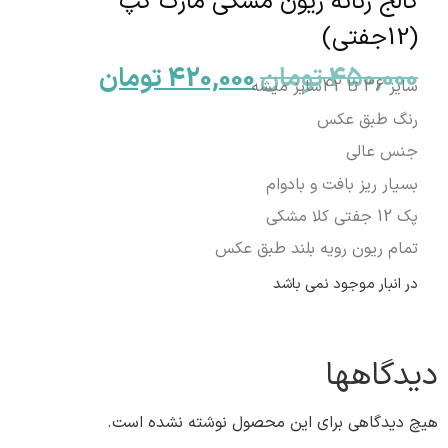
کالج زنانه ریون مشکی مارک گپ
(12جفتی)
450,000
تومان
420,000
تومان
سایز 36 تا 42سایز میشه
رنگ طبق عکس
جنس عالی
بسیار ریز بافت و بادوام
پک 12 جفتی کلا مشکی
تمام ریون رویه بلند طبق عکس
در انبار موجود نمی باشد
دیدگاهها
هیچ دیدگاهی برای این محصول نوشته نشده است.