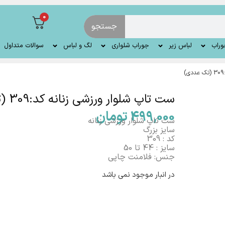
0
جستجو
وراب
لباس زیر
جوراب شلواری
لگ و لباس
سوالات متداول
ست تاپ شلوار ورزشی زنانه کد:309 (تک عددی)
499,000
تومان
ست تاپ شلوار ورزشی زنانه
سایز بزرگ
کد : 309
سایز : 44 تا 50
جنس: فلامنت چاپی
در انبار موجود نمی باشد