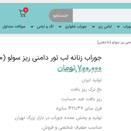
0
جستجو
وراب
لباس زیر
جوراب شلواری
لگ و لباس
سوالات متداول
یز سولو (10جفتی)
جوراب زنانه لب تور دامنی ریز سولو (10جفتی)
700,000
تومان
بسیار بادوام و لطیف
تولید ایران
نخ ترک ریز بافت
ریز بافت ضد حسایت
فری سایز ۳۶تا۴۲ سایزه
تولید و پخش عمده جوراب در بازار بزرگ تهران
مناسب مصرف شخصی و فروش