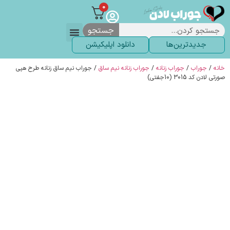
0
جستجو
جدیدترین‌ها
دانلود اپلیکیشن
لباس زیر
لگ و لباس
انواع جوراب
خاص ترین‌ها
پرفروش ترین‌ها
جوراب شلواری
سوالات متداول
پیگیری سفارشات
خانه
/
جوراب
/
جوراب زنانه
/
جوراب زنانه نیم ساق
/ جوراب نیم ساق زنانه طرح هپی
صورتی لادن کد 3015 (10جفتی)