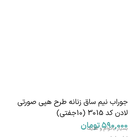
جوراب نیم ساق زنانه طرح هپی صورتی
لادن کد 3015 (10جفتی)
590,000
تومان
بسیار بادوام و لطیف