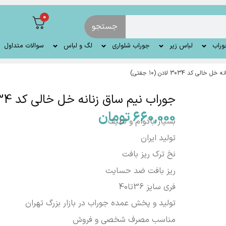
0
جستجو
وراب
لباس زیر
جوراب شلواری
لگ و لباس
سوالات متداول
 کد 3034 لادن (۱۰ جفتی)
جوراب نیم ساق زنانه خل خالی کد 3034 لادن (۱۰ جفتی)
660,000
تومان
بسیار بادوام و لطیف
تولید ایران
نخ ترک ریز بافت
ریز بافت ضد حسایت
فری سایز 36تا40
تولید و پخش عمده جوراب در بازار بزرگ تهران
مناسب مصرف شخصی و فروش