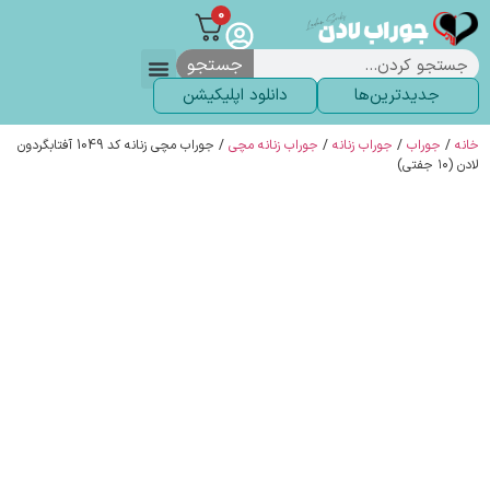
0
جستجو
جدیدترین‌ها
دانلود اپلیکیشن
لباس زیر
لگ و لباس
انواع جوراب
خاص ترین‌ها
پرفروش ترین‌ها
جوراب شلواری
سوالات متداول
پیگیری سفارشات
خانه
/
جوراب
/
جوراب زنانه
/
جوراب زنانه مچی
/ جوراب مچی زنانه کد 1049 آفتابگردون
لادن (۱۰ جفتی)