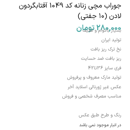
جوراب مچی زنانه کد 1049 آفتابگردون
لادن (۱۰ جفتی)
280,000
تومان
بسیار بادوام و لطیف
تولید ایران
نخ ترک ریز بافت
ریز بافت ضد حسایت
فری سایز 36تا42
تولید مارک معروف و پرفروش
عکس غیر ژورنالی اسلاید آخر
مناسب مصرف شخصی و فروش
رنگ و طرح طبق عکس
در انبار موجود نمی باشد