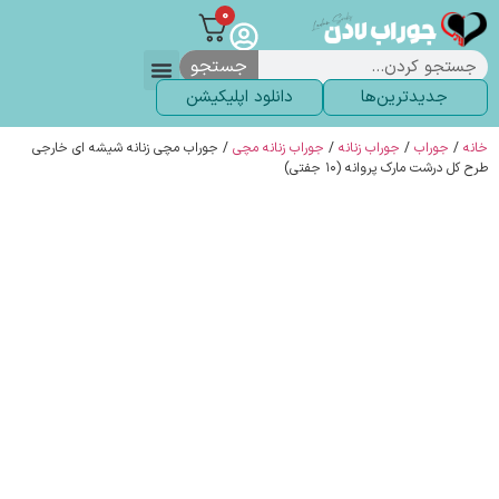
0
جستجو
جدیدترین‌ها
دانلود اپلیکیشن
لباس زیر
لگ و لباس
انواع جوراب
خاص ترین‌ها
پرفروش ترین‌ها
جوراب شلواری
سوالات متداول
پیگیری سفارشات
خانه
/
جوراب
/
جوراب زنانه
/
جوراب زنانه مچی
/ جوراب مچی زنانه شیشه ای خارجی
طرح کل درشت مارک پروانه (۱۰ جفتی)