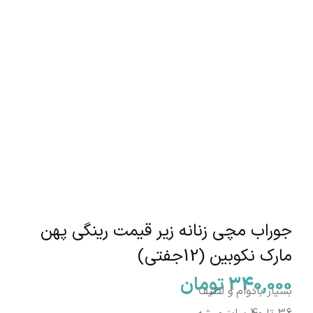
جوراب مچی زنانه زیر قیمت رینگی پهن
مارک نکوبین (12جفتی)
340,000
تومان
بسیار بادوام و لطیف