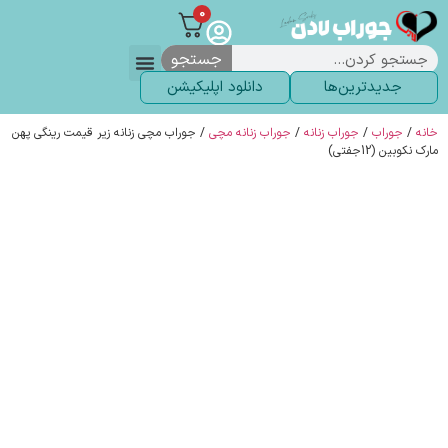
0
جستجو
جدیدترین‌ها
دانلود اپلیکیشن
لباس زیر
لگ و لباس
انواع جوراب
خاص ترین‌ها
پرفروش ترین‌ها
جوراب شلواری
سوالات متداول
پیگیری سفارشات
خانه
/
جوراب
/
جوراب زنانه
/
جوراب زنانه مچی
/ جوراب مچی زنانه زیر قیمت رینگی پهن
مارک نکوبین (12جفتی)