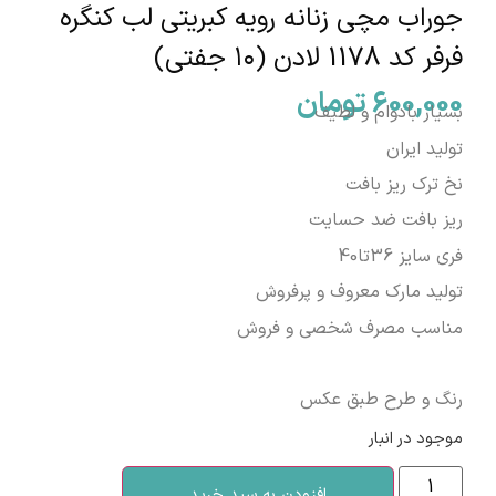
جوراب مچی زنانه رویه کبریتی لب کنگره
فرفر کد 1178 لادن (۱۰ جفتی)
600,000
تومان
بسیار بادوام و لطیف
تولید ایران
نخ ترک ریز بافت
ریز بافت ضد حسایت
فری سایز 36تا40
تولید مارک معروف و پرفروش
مناسب مصرف شخصی و فروش
رنگ و طرح طبق عکس
موجود در انبار
افزودن به سبد خرید