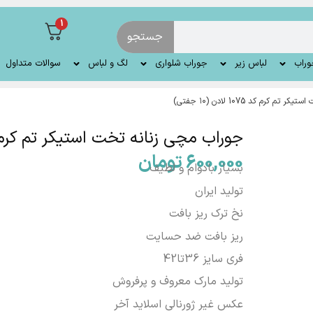
1
جستجو
وراب
لباس زیر
جوراب شلواری
لگ و لباس
سوالات متداول
کرم کد 1075 لادن (۱۰ جفتی)
جوراب مچی زنانه تخت استیکر تم کرم کد 1075 لادن (۱۰
600,000
تومان
بسیار بادوام و لطیف
تولید ایران
نخ ترک ریز بافت
ریز بافت ضد حسایت
فری سایز 36تا42
تولید مارک معروف و پرفروش
عکس غیر ژورنالی اسلاید آخر