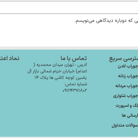
ی که دوباره دیدگاهی می‌نویسم.
ترسی سریع
تماس با ما
نماد اعت
آدرس : تهران میدان محمدیه (
وراب لادن
اعدام) خیابان خیام شمالی بازار آل
وراب زنانه
یاسین کوچه کاشی ها پلاک ۱۴
شماره تماس:
وراب مردانه
۰۹۱۲۴۳۷۱۸۰۲
وراب شلواری
گ و اسپورت
رسالی ها
والات متداول