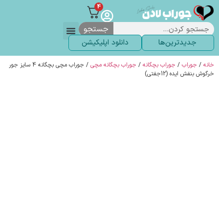
4
جستجو
جدیدترین‌ها
دانلود اپلیکیشن
لباس زیر
لگ و لباس
انواع جوراب
خاص ترین‌ها
پرفروش ترین‌ها
جوراب شلواری
سوالات متداول
پیگیری سفارشات
خانه
/
جوراب
/
جوراب بچگانه
/
جوراب بچگانه مچی
/ جوراب مچی بچگانه 4 سایز جور
خرگوش بنفش ایده (12جفتی)