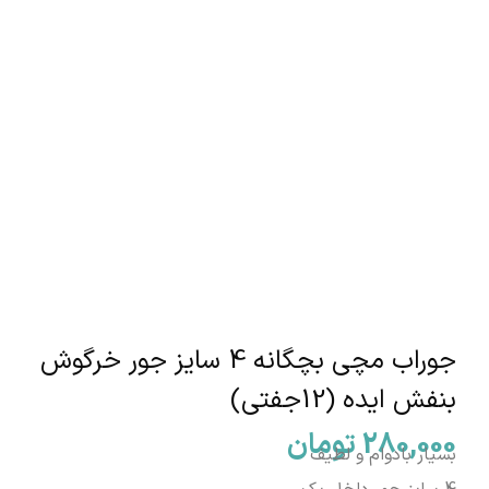
جوراب مچی بچگانه 4 سایز جور خرگوش
بنفش ایده (12جفتی)
280,000
تومان
بسیار بادوام و لطیف