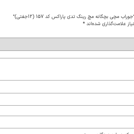
ب مچی بچگانه مچ رینگ تدی پاراکس کد 157 (12جفتی)”
از علامت‌گذاری شده‌اند
*