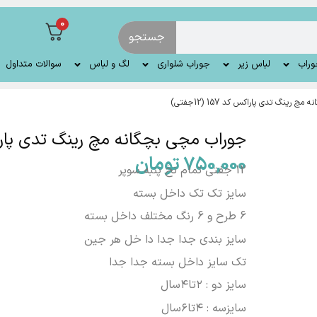
0
جستجو
وراب
لباس زیر
جوراب شلواری
لگ و لباس
سوالات متداول
رینگ تدی پاراکس کد 157 (12جفتی)
جوراب مچی بچگانه مچ رینگ تدی پاراکس کد 157
750,000
تومان
12 جفتی تمام نخ پنبه سوپر
سایز تک تک داخل بسته
6 طرح و 6 رنگ مختلف داخل بسته
سایز بندی جدا جدا دا خل هر جین
تک سایز داخل بسته جدا جدا
سایز دو : ۲تا۴سال
سایزسه : ۴تا۶سال