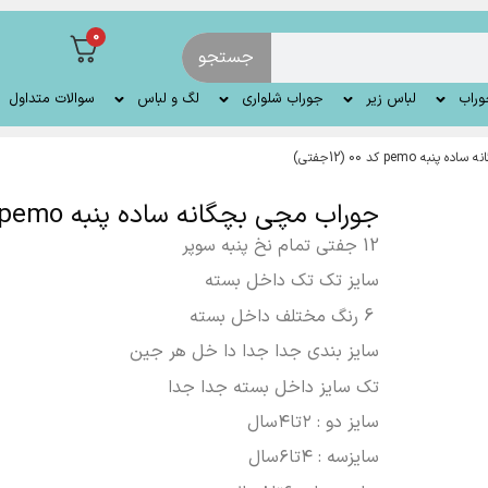
0
جستجو
وراب
لباس زیر
جوراب شلواری
لگ و لباس
سوالات متداول
pemo کد 00 (12جفتی)
جوراب مچی بچگانه ساده پنبه pemo کد 00 (12جفتی)
12 جفتی تمام نخ پنبه سوپر
سایز تک تک داخل بسته
6 رنگ مختلف داخل بسته
سایز بندی جدا جدا دا خل هر جین
تک سایز داخل بسته جدا جدا
سایز دو : ۲تا۴سال
سایزسه : ۴تا۶سال