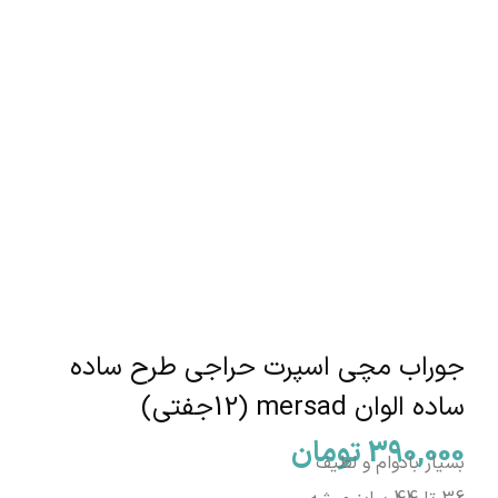
جوراب مچی اسپرت حراجی طرح ساده
ساده الوان mersad (12جفتی)
390,000
تومان
بسیار بادوام و لطیف