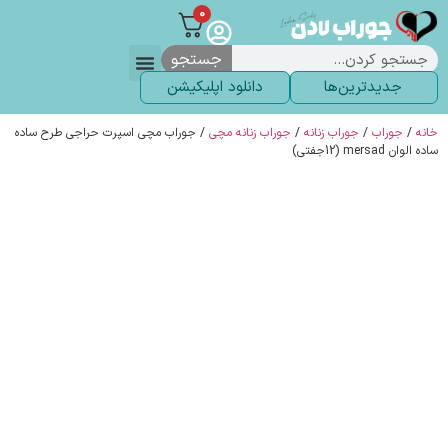
0
جستجو
جدیدترین‌ها
دانلود اپلیکیشن
لباس زیر
لگ و لباس
انواع جوراب
خاص ترین‌ها
پرفروش ترین‌ها
جوراب شلواری
سوالات متداول
پیگیری سفارشات
خانه
/
جوراب
/
جوراب زنانه
/
جوراب زنانه مچی
/ جوراب مچی اسپرت حراجی طرح ساده
ساده الوان mersad (12جفتی)