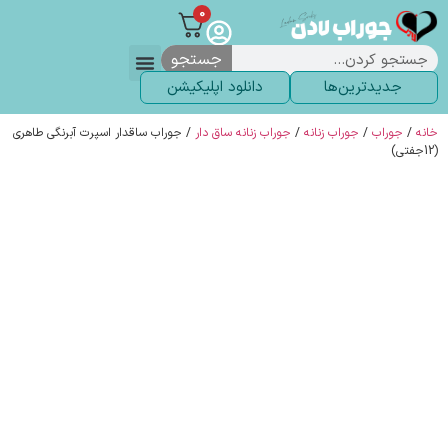
0
جستجو
جدیدترین‌ها
دانلود اپلیکیشن
لباس زیر
لگ و لباس
انواع جوراب
خاص ترین‌ها
پرفروش ترین‌ها
جوراب شلواری
سوالات متداول
پیگیری سفارشات
خانه
/
جوراب
/
جوراب زنانه
/
جوراب زنانه ساق دار
/ جوراب ساقدار اسپرت آبرنگی طاهری
(12جفتی)