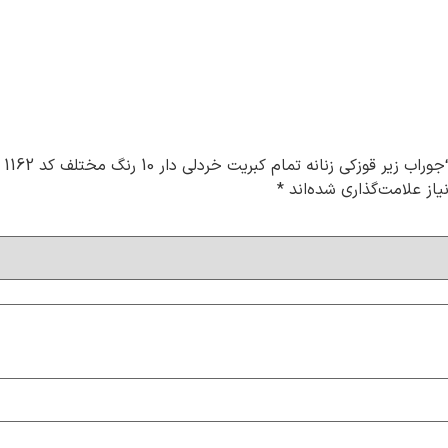
نه تمام کبریت خردلی دار 10 رنگ مختلف کد 1162 لادن (۱۰جفتی)”
از علامت‌گذاری شده‌اند
*