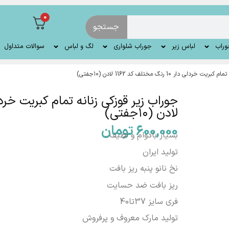
0
جستجو
وراب
لباس زیر
جوراب شلواری
لگ و لباس
سوالات متداول
دار 10 رنگ مختلف کد 1162 لادن (۱۰جفتی)
لادن (۱۰جفتی)
600,000
تومان
بسیار بادوام و لطیف
تولید ایران
نخ نانو پنبه ریز بافت
ریز بافت ضد حسایت
فری سایز 37تا40
تولید مارک معروف و پرفروش